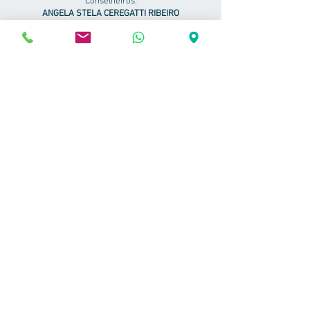
Conselheiros:
ANGELA STELA CEREGATTI RIBEIRO
CLAUDIO AUGUSTO ROSA LOPES
ÉLCIO TAVARES ZANINELI
FRANCISCA HERMINIA ZANINELI
HALBA MERY PEROBONI ROCCO
LIONEL ARRUDA RIBEIRO
LUÍS CARLOS SARAN MORENO
OSMAIR SEMENSATO GOMES
PAULO SÉRGIO PLACERES
REGINA CERANTOLA POZETTI
Botão
Centro de Tratamento Bezerra de Menezes
- CRP - 855/J - Todos os direitos
reservados - 2024